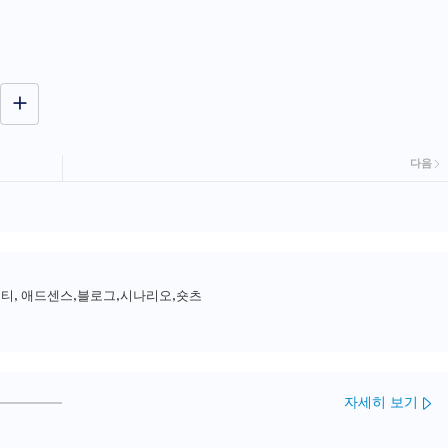
다음
피티, 애드센스,블로그,시나리오,숏츠
자세히 보기