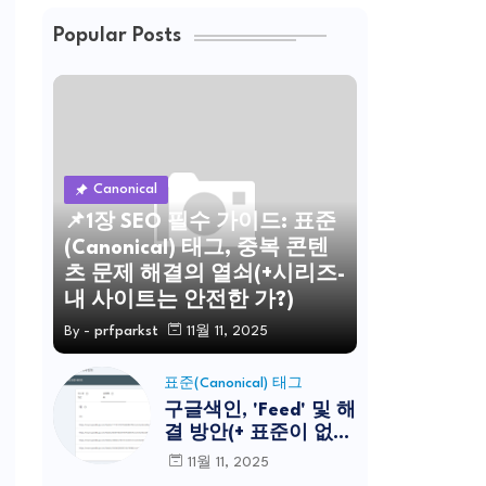
Popular Posts
Canonical
📌1장 SEO 필수 가이드: 표준
(Canonical) 태그, 중복 콘텐
츠 문제 해결의 열쇠(+시리즈-
내 사이트는 안전한 가?)
By -
prfparkst
11월 11, 2025
표준(Canonical) 태그
구글색인, 'Feed' 및 해
결 방안(+ 표준이 없는
중복 페이지 문제 해
11월 11, 2025
결) a to z